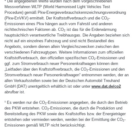
* Die angegebenen Werte wurden nach dem vorgeschriebenen
Messverfahren WLTP (World Harmonised Light Vehicles Test
Procedure) gemäß Pkw-Energieverbrauchskennzeichnungsverordnung
(Pkw-EnVKV) ermittelt. Der Kraftstoffverbrauch und die CO
-
2
Emissionen eines Pkw hängen auch vom Fahrstil und anderen
nichttechnischen Faktoren ab. CO
ist das für die Erderwärmung
2
hauptsächlich verantwortliche Treibhausgas. Die Angaben beziehen sich
nicht auf ein einzelnes Fahrzeug und sind nicht Bestandteil des
Angebots, sondern dienen allein Vergleichszwecken zwischen den
verschiedenen Fahrzeugtypen. Weitere Informationen zum offiziellen
Kraftstoffverbrauch, den offiziellen spezifischen CO
-Emissionen und
2
ggf. zum Stromverbrauch neuer Personenkraftwagen können dem
„Leitfaden über den Kraftstoffverbrauch, die CO
-Emissionen und den
2
Stromverbrauch neuer Personenkraftwagen“ entnommen werden, der an
allen Verkaufsstellen sowie bei der Deutschen Automobil Treuhand
GmbH (DAT) unentgeltlich erhältlich ist oder unter
www.dat.de/co2
abrufbar ist.
¹ Es werden nur die CO
-Emissionen angegeben, die durch den Betrieb
2
des PKW entstehen. CO
-Emissionen, die durch die Produktion und
2
Bereitstellung des PKW sowie des Kraftstoffes bzw. der Energieträger
entstehen oder vermieden werden, werden bei der Ermittlung der CO
-
2
Emissionen gemäß WLTP nicht berücksichtigt.