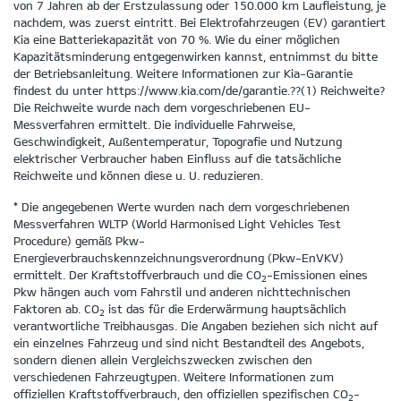
von 7 Jahren ab der Erstzulassung oder 150.000 km Laufleistung, je
nachdem, was zuerst eintritt. Bei Elektrofahrzeugen (EV) garantiert
Kia eine Batteriekapazität von 70 %. Wie du einer möglichen
Kapazitätsminderung entgegenwirken kannst, entnimmst du bitte
der Betriebsanleitung. Weitere Informationen zur Kia-Garantie
findest du unter https://www.kia.com/de/garantie.??(1) Reichweite?
Die Reichweite wurde nach dem vorgeschriebenen EU-
Messverfahren ermittelt. Die individuelle Fahrweise,
Geschwindigkeit, Außentemperatur, Topografie und Nutzung
elektrischer Verbraucher haben Einfluss auf die tatsächliche
Reichweite und können diese u. U. reduzieren.
* Die angegebenen Werte wurden nach dem vorgeschriebenen
Messverfahren WLTP (World Harmonised Light Vehicles Test
Procedure) gemäß Pkw-
Energieverbrauchskennzeichnungsverordnung (Pkw-EnVKV)
ermittelt. Der Kraftstoffverbrauch und die CO
-Emissionen eines
2
Pkw hängen auch vom Fahrstil und anderen nichttechnischen
Faktoren ab. CO
ist das für die Erderwärmung hauptsächlich
2
verantwortliche Treibhausgas. Die Angaben beziehen sich nicht auf
ein einzelnes Fahrzeug und sind nicht Bestandteil des Angebots,
sondern dienen allein Vergleichszwecken zwischen den
verschiedenen Fahrzeugtypen. Weitere Informationen zum
offiziellen Kraftstoffverbrauch, den offiziellen spezifischen CO
-
2