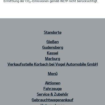
Ermittlung der CO
-Emissionen gemäß WLTP nicht berücksichtigt.
2
Standorte
Gießen
Gudensberg
Kassel
Marburg
Verkaufsstelle Korbach bei Vogel Automobile GmbH
Menü
Aktionen
Fahrzeuge
Service & Zubehör
Gebrauchtwagenankauf