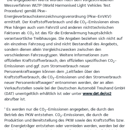
Messverfahren WLTP (World Harmonised Light Vehicles Test
Procedure) gemäß Pkw-
Energieverbrauchskennzeichnungsverordnung (Pkw-EnVKV)
ermittelt. Der Kraftstoffverbrauch und die CO
-Emissionen eines
2
Pkw hängen auch vom Fahrstil und anderen nichttechnischen
Faktoren ab. CO
ist das für die Erderwärmung hauptsächlich
2
verantwortliche Treibhausgas. Die Angaben beziehen sich nicht auf
ein einzelnes Fahrzeug und sind nicht Bestandteil des Angebots,
sondern dienen allein Vergleichszwecken zwischen den
verschiedenen Fahrzeugtypen. Weitere Informationen zum
offiziellen Kraftstoffverbrauch, den offiziellen spezifischen CO
-
2
Emissionen und ggf. zum Stromverbrauch neuer
Personenkraftwagen können dem „Leitfaden über den
Kraftstoffverbrauch, die CO
-Emissionen und den Stromverbrauch
2
neuer Personenkraftwagen“ entnommen werden, der an allen
Verkaufsstellen sowie bei der Deutschen Automobil Treuhand GmbH
(DAT) unentgeltlich erhältlich ist oder unter
www.dat.de/co2
abrufbar ist.
¹ Es werden nur die CO
-Emissionen angegeben, die durch den
2
Betrieb des PKW entstehen. CO
-Emissionen, die durch die
2
Produktion und Bereitstellung des PKW sowie des Kraftstoffes bzw.
der Energieträger entstehen oder vermieden werden, werden bei der