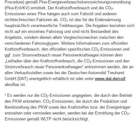
Procedure) gemäß Pkw-Energieverbrauchskennzeichnungsverordnung
(Pkw-EnVKV) ermittelt. Der Kraftstoffverbrauch und die CO
-
2
Emissionen eines Pkw hängen auch vom Fahrstil und anderen
nichttechnischen Faktoren ab. CO
ist das für die Erderwärmung
2
hauptsächlich verantwortliche Treibhausgas. Die Angaben beziehen sich
nicht auf ein einzelnes Fahrzeug und sind nicht Bestandteil des
Angebots, sondern dienen allein Vergleichszwecken zwischen den
verschiedenen Fahrzeugtypen. Weitere Informationen zum offiziellen
Kraftstoffverbrauch, den offiziellen spezifischen CO
-Emissionen und
2
ggf. zum Stromverbrauch neuer Personenkraftwagen können dem
„Leitfaden über den Kraftstoffverbrauch, die CO
-Emissionen und den
2
Stromverbrauch neuer Personenkraftwagen“ entnommen werden, der an
allen Verkaufsstellen sowie bei der Deutschen Automobil Treuhand
GmbH (DAT) unentgeltlich erhältlich ist oder unter
www.dat.de/co2
abrufbar ist.
¹ Es werden nur die CO
-Emissionen angegeben, die durch den Betrieb
2
des PKW entstehen. CO
-Emissionen, die durch die Produktion und
2
Bereitstellung des PKW sowie des Kraftstoffes bzw. der Energieträger
entstehen oder vermieden werden, werden bei der Ermittlung der CO
-
2
Emissionen gemäß WLTP nicht berücksichtigt.